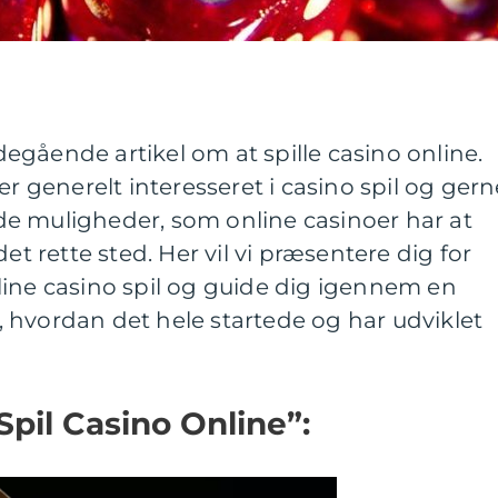
gående artikel om at spille casino online.
er generelt interesseret i casino spil og gern
e muligheder, som online casinoer har at
et rette sted. Her vil vi præsentere dig for
line casino spil og guide dig igennem en
 hvordan det hele startede og har udviklet
Spil Casino Online”: