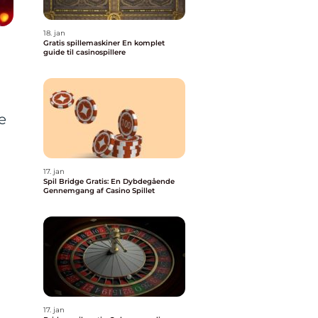
18. jan
Gratis spillemaskiner En komplet
guide til casinospillere
e
17. jan
Spil Bridge Gratis: En Dybdegående
Gennemgang af Casino Spillet
17. jan