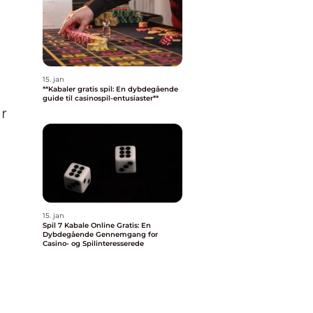
15. jan
**Kabaler gratis spil: En dybdegående
guide til casinospil-entusiaster**
r
15. jan
Spil 7 Kabale Online Gratis: En
Dybdegående Gennemgang for
Casino- og Spilinteresserede