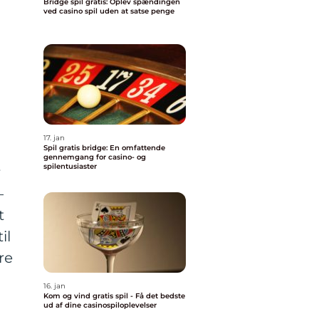
Bridge spil gratis: Oplev spændingen
ved casino spil uden at satse penge
17. jan
Spil gratis bridge: En omfattende
gennemgang for casino- og
spilentusiaster
r
–
t
il
re
16. jan
Kom og vind gratis spil - Få det bedste
ud af dine casinospiloplevelser