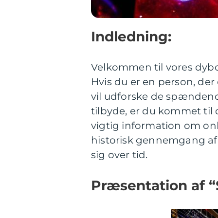
Indledning:
Velkommen til vores dybde
Hvis du er en person, der 
vil udforske de spændend
tilbyde, er du kommet til d
vigtig information om on
historisk gennemgang af,
sig over tid.
Præsentation af “