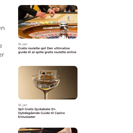
en
å
16. jan
e
Gratis roulette spil Den ultimative
guide til at spille gratis roulette online
er
16. jan
Spil Gratis Syvkabale: En
Dybdegående Guide til Casino
Entusiaster
e