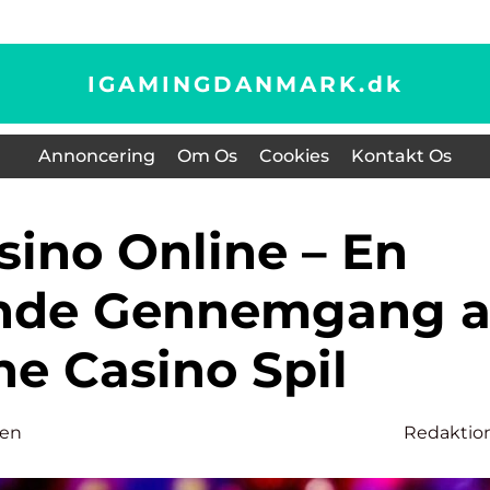
IGAMINGDANMARK.
dk
Annoncering
Om Os
Cookies
Kontakt Os
nde Gennemgang a
ne Casino Spil
sen
Redaktio