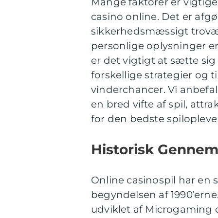
Mange faktorer er vigtige
casino online. Det er afg
sikkerhedsmæssigt troværd
personlige oplysninger er
er det vigtigt at sætte sig 
forskellige strategier og
vinderchancer. Vi anbefal
en bred vifte af spil, att
for den bedste spiloplevel
Historisk Gennemg
Online casinospil har en 
begyndelsen af 1990’erne.
udviklet af Microgaming 