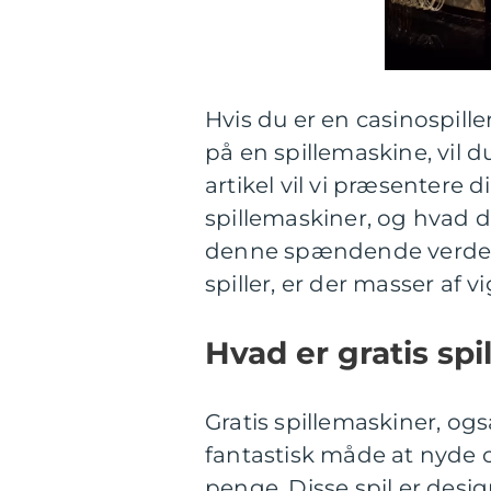
Hvis du er en casinospill
på en spillemaskine, vil d
artikel vil vi præsentere 
spillemaskiner, og hvad 
denne spændende verden.
spiller, er der masser af v
Hvad er gratis sp
Gratis spillemaskiner, o
fantastisk måde at nyde c
penge. Disse spil er desig