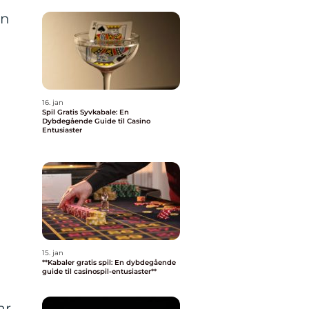
an
16. jan
Spil Gratis Syvkabale: En
Dybdegående Guide til Casino
Entusiaster
15. jan
**Kabaler gratis spil: En dybdegående
guide til casinospil-entusiaster**
ar