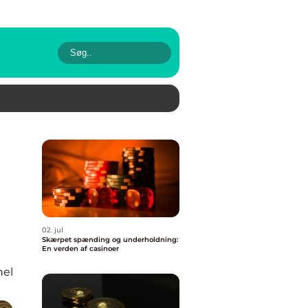
02. jul
Skærpet spænding og underholdning:
En verden af casinoer
nel