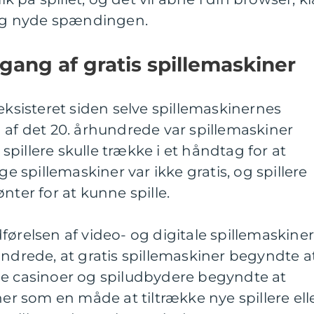
e og nyde spændingen.
ang af gratis spillemaskiner
eksisteret siden selve spillemaskinernes
 af det 20. århundrede var spillemaskiner
pillere skulle trække i et håndtag for at
ge spillemaskiner var ikke gratis, og spillere
nter for at kunne spille.
ørelsen af video- og digitale spillemaskiner
undrede, at gratis spillemaskiner begyndte a
ne casinoer og spiludbydere begyndte at
ner som en måde at tiltrække nye spillere ell