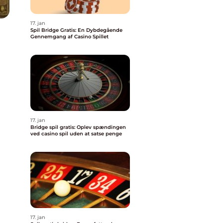
17. jan
Spil Bridge Gratis: En Dybdegående
Gennemgang af Casino Spillet
17. jan
Bridge spil gratis: Oplev spændingen
ved casino spil uden at satse penge
17. jan