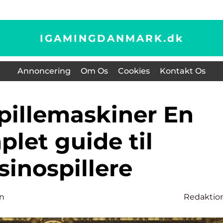
IGAMINGDANMARK.
dk
Annoncering
Om Os
Cookies
Kontakt Os
let guide til
sinospillere
n
Redaktio