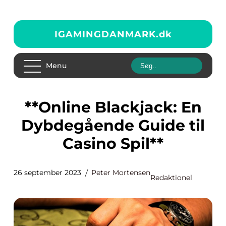
IGAMINGDANMARK.
dk
Menu
**Online Blackjack: En
Dybdegående Guide til
Casino Spil**
26 september 2023
Peter Mortensen
Redaktionel