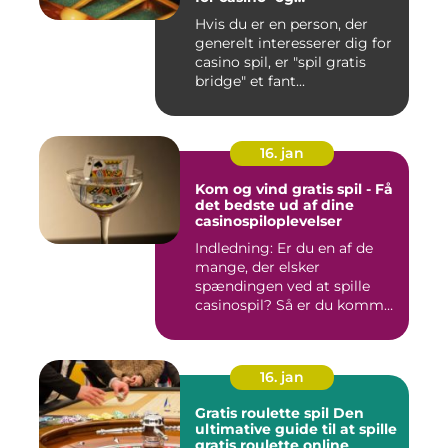
spilentusiaster
Hvis du er en person, der
generelt interesserer dig for
casino spil, er "spil gratis
bridge" et fant...
16. jan
Kom og vind gratis spil - Få
det bedste ud af dine
casinospiloplevelser
Indledning: Er du en af de
mange, der elsker
spændingen ved at spille
casinospil? Så er du kommet
t...
16. jan
Gratis roulette spil Den
ultimative guide til at spille
gratis roulette online