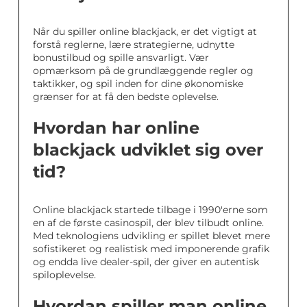
Når du spiller online blackjack, er det vigtigt at
forstå reglerne, lære strategierne, udnytte
bonustilbud og spille ansvarligt. Vær
opmærksom på de grundlæggende regler og
taktikker, og spil inden for dine økonomiske
grænser for at få den bedste oplevelse.
Hvordan har online
blackjack udviklet sig over
tid?
Online blackjack startede tilbage i 1990'erne som
en af de første casinospil, der blev tilbudt online.
Med teknologiens udvikling er spillet blevet mere
sofistikeret og realistisk med imponerende grafik
og endda live dealer-spil, der giver en autentisk
spiloplevelse.
Hvordan spiller man online