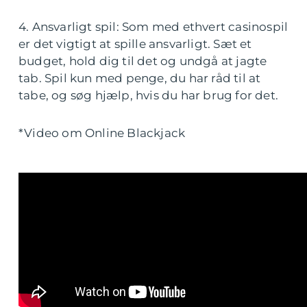
4. Ansvarligt spil: Som med ethvert casinospil
er det vigtigt at spille ansvarligt. Sæt et
budget, hold dig til det og undgå at jagte
tab. Spil kun med penge, du har råd til at
tabe, og søg hjælp, hvis du har brug for det.
*Video om Online Blackjack