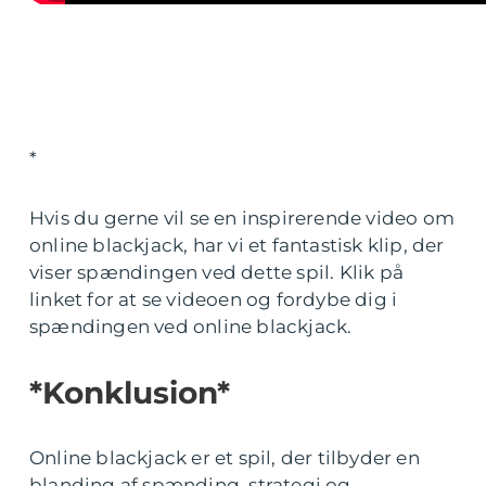
*
Hvis du gerne vil se en inspirerende video om
online blackjack, har vi et fantastisk klip, der
viser spændingen ved dette spil. Klik på
linket for at se videoen og fordybe dig i
spændingen ved online blackjack.
*Konklusion*
Online blackjack er et spil, der tilbyder en
blanding af spænding, strategi og