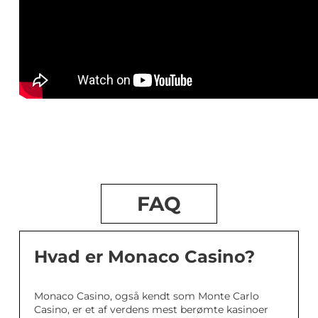
FAQ
Hvad er Monaco Casino?
Monaco Casino, også kendt som Monte Carlo
Casino, er et af verdens mest berømte kasinoer