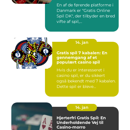
personer med interesse for
En af de førende platforme i
casino spil
Danmark er "Gratis Online
Spil DK", der tilbyder en bred
vifte af spil,...
14. jan
Gratis spil 7 kabalen: En
gennemgang af et
populært casino spil
Hvis du er interesseret i
casino spil, er du sikkert
også bekendt med 7 kabalen.
Dette spil er bleve...
14. jan
Hjerterfri Gratis Spil: En
Underholdende Vej til
Casino-morro