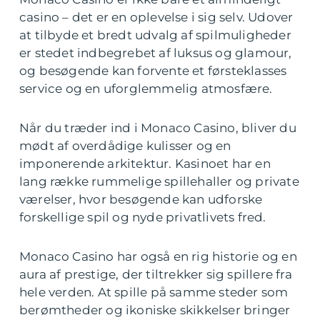
casino – det er en oplevelse i sig selv. Udover
at tilbyde et bredt udvalg af spilmuligheder
er stedet indbegrebet af luksus og glamour,
og besøgende kan forvente et førsteklasses
service og en uforglemmelig atmosfære.
Når du træder ind i Monaco Casino, bliver du
mødt af overdådige kulisser og en
imponerende arkitektur. Kasinoet har en
lang række rummelige spillehaller og private
værelser, hvor besøgende kan udforske
forskellige spil og nyde privatlivets fred.
Monaco Casino har også en rig historie og en
aura af prestige, der tiltrekker sig spillere fra
hele verden. At spille på samme steder som
berømtheder og ikoniske skikkelser bringer