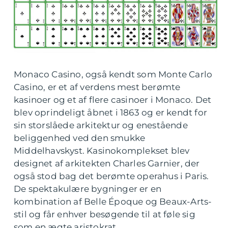
Monaco Casino, også kendt som Monte Carlo
Casino, er et af verdens mest berømte
kasinoer og et af flere casinoer i Monaco. Det
blev oprindeligt åbnet i 1863 og er kendt for
sin storslåede arkitektur og enestående
beliggenhed ved den smukke
Middelhavskyst. Kasinokomplekset blev
designet af arkitekten Charles Garnier, der
også stod bag det berømte operahus i Paris.
De spektakulære bygninger er en
kombination af Belle Époque og Beaux-Arts-
stil og får enhver besøgende til at føle sig
som en ægte aristokrat.