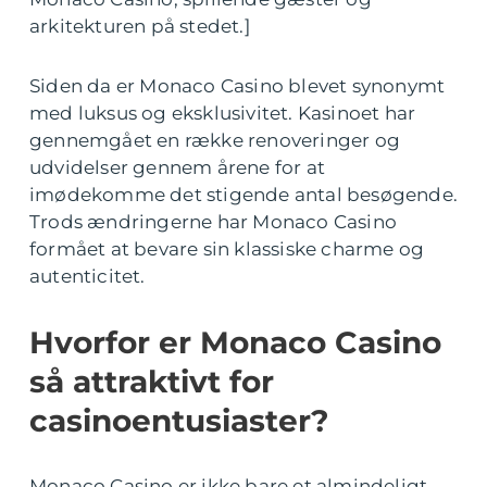
arkitekturen på stedet.]
Siden da er Monaco Casino blevet synonymt
med luksus og eksklusivitet. Kasinoet har
gennemgået en række renoveringer og
udvidelser gennem årene for at
imødekomme det stigende antal besøgende.
Trods ændringerne har Monaco Casino
formået at bevare sin klassiske charme og
autenticitet.
Hvorfor er Monaco Casino
så attraktivt for
casinoentusiaster?
Monaco Casino er ikke bare et almindeligt