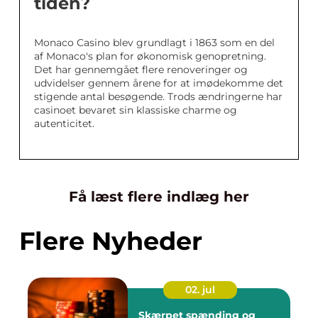
tiden?
Monaco Casino blev grundlagt i 1863 som en del
af Monaco's plan for økonomisk genopretning.
Det har gennemgået flere renoveringer og
udvidelser gennem årene for at imødekomme det
stigende antal besøgende. Trods ændringerne har
casinoet bevaret sin klassiske charme og
autenticitet.
Få læst flere indlæg her
Flere Nyheder
02. jul
Skærpet spænding og