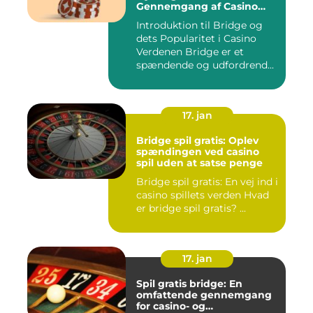
Gennemgang af Casino
Spillet
Introduktion til Bridge og
dets Popularitet i Casino
Verdenen Bridge er et
spændende og udfordrend...
17. jan
Bridge spil gratis: Oplev
spændingen ved casino
spil uden at satse penge
Bridge spil gratis: En vej ind i
casino spillets verden Hvad
er bridge spil gratis? ...
17. jan
Spil gratis bridge: En
omfattende gennemgang
for casino- og