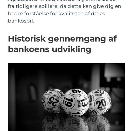
fra tidligere spillere, da dette kan give dig en
bedre forståelse for kvaliteten af deres
bankospil.
Historisk gennemgang af
bankoens udvikling