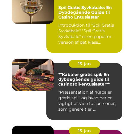
Spil Gratis Syvkabale: En
Dybdegående Guide til
Casino Entusiaster
Introduktion til "Spil Gratis
Syvkabale" "Spil Gratis
Syvkabale" er en populær
version af det klass...
15. jan
**Kabaler gratis spil: En
dybdegående guide til
casinospil-entusiaster**
*Præsentation af "Kabaler
gratis spil" og hvad der er
vigtigt at vide for personer,
som generelt er ...
15. jan