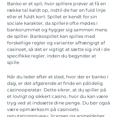
Banko er et spil, hvor spillere prøver at få en
række tal kaldt op, indtil de har en fuld linje
eller et fuldt kort. Spillet er kendt for sin
sociale karakter, da spillere ofte mødes i
bankorummet og hygger sig sammen mens
de spiller. Bankospillet kan spilles med
forskellige regler og varianter afhængigt af
casinoet, så det er vigtigt at sætte sig ind i de
specifikke regler, inden du begynder at
spille.
Når du leder efter et sted, hvor der er banko i
dag, er det afgørende at finde en pålidelig
casinooperatør. Dette sikrer, at du spiller på
et lovligt og sikkert casino, hvor du kan være
tryg ved at indsætte dine penge. Du bør også
være opmærksom på casinoets
reputationsniveau, licenser og anmeldelser