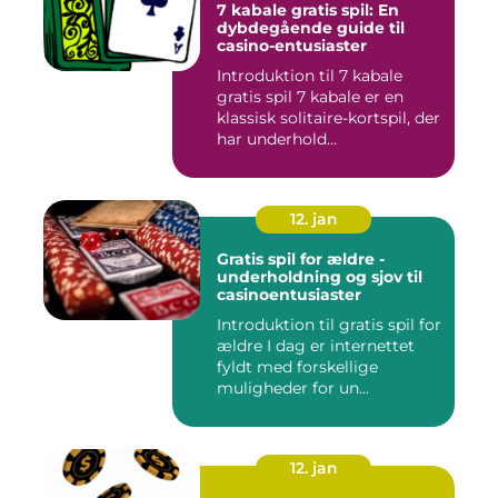
7 kabale gratis spil: En
dybdegående guide til
casino-entusiaster
Introduktion til 7 kabale
gratis spil 7 kabale er en
klassisk solitaire-kortspil, der
har underhold...
12. jan
Gratis spil for ældre -
underholdning og sjov til
casinoentusiaster
Introduktion til gratis spil for
ældre I dag er internettet
fyldt med forskellige
muligheder for un...
12. jan