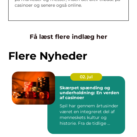
casinoer og senere også online.
Få læst flere indlæg her
Flere Nyheder
02. jul
Skærpet spænding og
underholdning: En verden
af casinoer
Spil har gennem årtusinder
været en integreret del af
menneskets kultur og
historie. Fra de tidlige ...