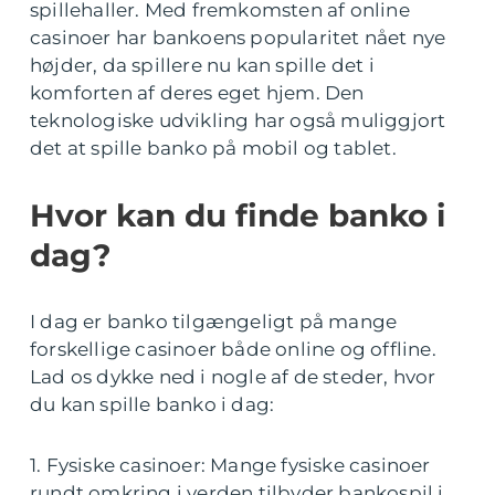
spillehaller. Med fremkomsten af online
casinoer har bankoens popularitet nået nye
højder, da spillere nu kan spille det i
komforten af deres eget hjem. Den
teknologiske udvikling har også muliggjort
det at spille banko på mobil og tablet.
Hvor kan du finde banko i
dag?
I dag er banko tilgængeligt på mange
forskellige casinoer både online og offline.
Lad os dykke ned i nogle af de steder, hvor
du kan spille banko i dag:
1. Fysiske casinoer: Mange fysiske casinoer
rundt omkring i verden tilbyder bankospil i