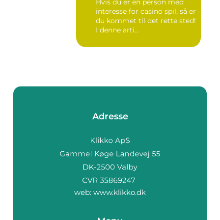
Hvis du er en person med
interesse for casino spil, så er
du kommet til det rette sted!
I denne arti...
Adresse
web:
www.klikko.dk