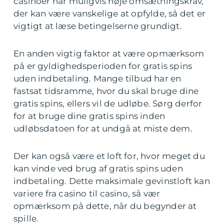
casinoer har muligvis høje omsætningskrav,
der kan være vanskelige at opfylde, så det er
vigtigt at læse betingelserne grundigt.
En anden vigtig faktor at være opmærksom
på er gyldighedsperioden for gratis spins
uden indbetaling. Mange tilbud har en
fastsat tidsramme, hvor du skal bruge dine
gratis spins, ellers vil de udløbe. Sørg derfor
for at bruge dine gratis spins inden
udløbsdatoen for at undgå at miste dem.
Der kan også være et loft for, hvor meget du
kan vinde ved brug af gratis spins uden
indbetaling. Dette maksimale gevinstloft kan
variere fra casino til casino, så vær
opmærksom på dette, når du begynder at
spille.