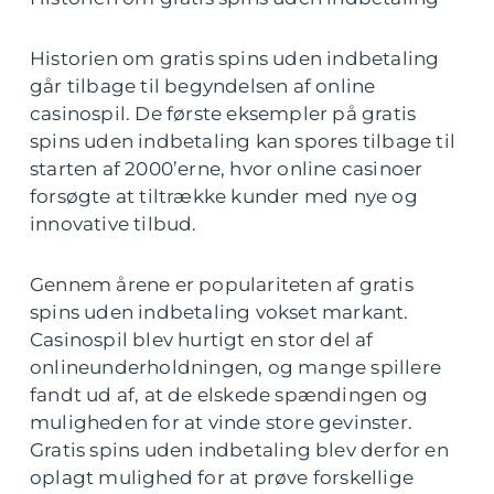
Historien om gratis spins uden indbetaling
går tilbage til begyndelsen af online
casinospil. De første eksempler på gratis
spins uden indbetaling kan spores tilbage til
starten af 2000’erne, hvor online casinoer
forsøgte at tiltrække kunder med nye og
innovative tilbud.
Gennem årene er populariteten af gratis
spins uden indbetaling vokset markant.
Casinospil blev hurtigt en stor del af
onlineunderholdningen, og mange spillere
fandt ud af, at de elskede spændingen og
muligheden for at vinde store gevinster.
Gratis spins uden indbetaling blev derfor en
oplagt mulighed for at prøve forskellige