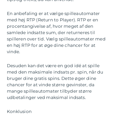
En anbefaling er at vælge spilleautomater
med høj RTP (Return to Player). RTP er en
procentangivelse af, hvor meget af den
samlede indsatte sum, der returneres til
spilleren over tid. Vælg spilleautomater med
en høj RTP for at øge dine chancer for at
vinde.
Desuden kan det være en god idé at spille
med den maksimale indsats pr. spin, når du
bruger dine gratis spins. Dette øger dine
chancer for at vinde større gevinster, da
mange spilleautomater tilbyder større
udbetalinger ved maksimal indsats.
Konklusion