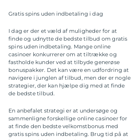
Gratis spins uden indbetaling i dag
I dag er der et væld af muligheder for at
finde og udnytte de bedste tilbud om gratis
spins uden indbetaling. Mange online
casinoer konkurrerer om at tiltrække og
fastholde kunder ved at tilbyde generøse
bonuspakker. Det kan være en udfordring at
navigere i junglen af tilbud, men der er nogle
strategier, der kan hjælpe dig med at finde
de bedste tilbud.
En anbefalet strategi er at undersøge og
sammenligne forskellige online casinoer for
at finde den bedste velkomstbonus med
gratis spins uden indbetaling. Brug tid på at