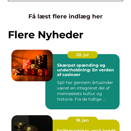
Få læst flere indlæg her
Flere Nyheder
02. jul
Skærpet spænding og
underholdning: En verden
af casinoer
Spil har gennem årtusinder
været en integreret del af
menneskets kultur og
historie. Fra de tidlige ...
18. jan
Spillemaskiner, også kendt