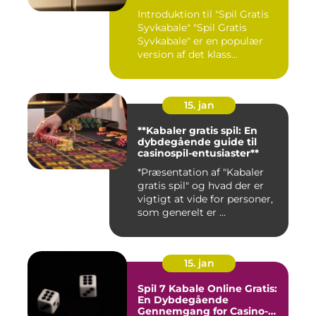
Introduktion til "Spil Gratis
Syvkabale" "Spil Gratis
Syvkabale" er en populær
version af det klass...
15. jan
**Kabaler gratis spil: En
dybdegående guide til
casinospil-entusiaster**
*Præsentation af "Kabaler
gratis spil" og hvad der er
vigtigt at vide for personer,
som generelt er ...
15. jan
Spil 7 Kabale Online Gratis:
En Dybdegående
Gennemgang for Casino-