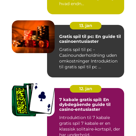
hvad endn...
13. jan
Gratis spil til pc: En guide til
casinoentusiaster
Gratis spil til pc -
Casinounderholdning uden
omkostninger Introduktion
til gratis spil til pc ...
12. jan
7 kabale gratis spil: En
dybdegående guide til
casino-entusiaster
Introduktion til 7 kabale
gratis spil 7 kabale er en
klassisk solitaire-kortspil, der
har underhold...