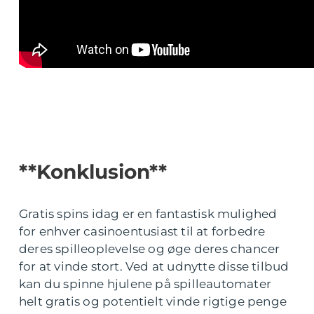
**Konklusion**
Gratis spins idag er en fantastisk mulighed
for enhver casinoentusiast til at forbedre
deres spilleoplevelse og øge deres chancer
for at vinde stort. Ved at udnytte disse tilbud
kan du spinne hjulene på spilleautomater
helt gratis og potentielt vinde rigtige penge