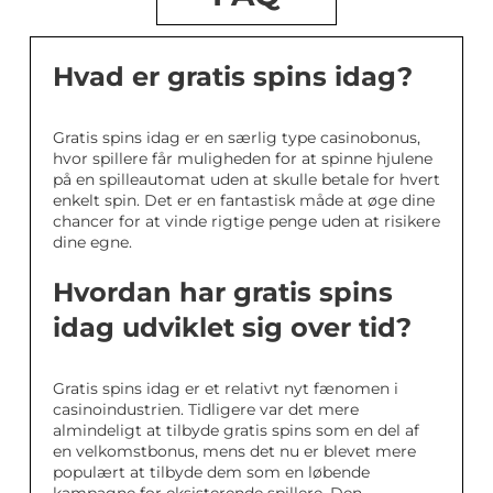
Hvad er gratis spins idag?
Gratis spins idag er en særlig type casinobonus,
hvor spillere får muligheden for at spinne hjulene
på en spilleautomat uden at skulle betale for hvert
enkelt spin. Det er en fantastisk måde at øge dine
chancer for at vinde rigtige penge uden at risikere
dine egne.
Hvordan har gratis spins
idag udviklet sig over tid?
Gratis spins idag er et relativt nyt fænomen i
casinoindustrien. Tidligere var det mere
almindeligt at tilbyde gratis spins som en del af
en velkomstbonus, mens det nu er blevet mere
populært at tilbyde dem som en løbende