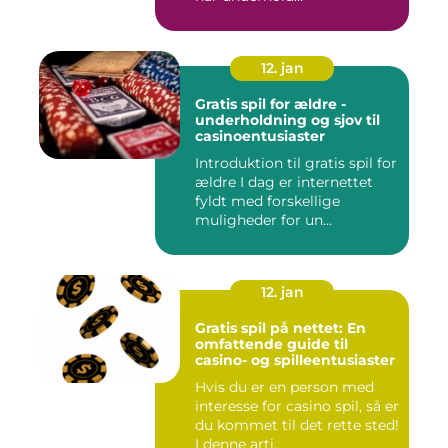
12. jan
Gratis spil for ældre -
underholdning og sjov til
casinoentusiaster
Introduktion til gratis spil for
ældre I dag er internettet
fyldt med forskellige
muligheder for un...
12. jan
Gratis spil på nettet: En
omfattende guide til
casino- og spilleentusiaster
Hvis du er en person med
interesse for casino spil, så er
du kommet til det rette sted!
I denne arti...