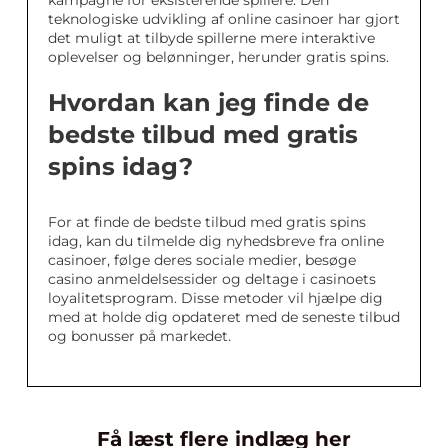
kampagne for eksisterende spillere. Den
teknologiske udvikling af online casinoer har gjort
det muligt at tilbyde spillerne mere interaktive
oplevelser og belønninger, herunder gratis spins.
Hvordan kan jeg finde de
bedste tilbud med gratis
spins idag?
For at finde de bedste tilbud med gratis spins
idag, kan du tilmelde dig nyhedsbreve fra online
casinoer, følge deres sociale medier, besøge
casino anmeldelsessider og deltage i casinoets
loyalitetsprogram. Disse metoder vil hjælpe dig
med at holde dig opdateret med de seneste tilbud
og bonusser på markedet.
Få læst flere indlæg her