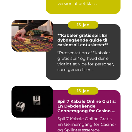
version af det klass...
15. jan
**Kabaler gratis spil: En
dybdegående guide til
casinospil-entusiaster**
*Præsentation af "Kabaler
gratis spil" og hvad der er
vigtigt at vide for personer,
som generelt er ...
15. jan
Spil 7 Kabale Online Gratis:
En Dybdegående
Gennemgang for Casino-
og Spilinteresserede
Spil 7 Kabale Online Gratis:
En Gennemgang for Casino-
og Spilinteresserede