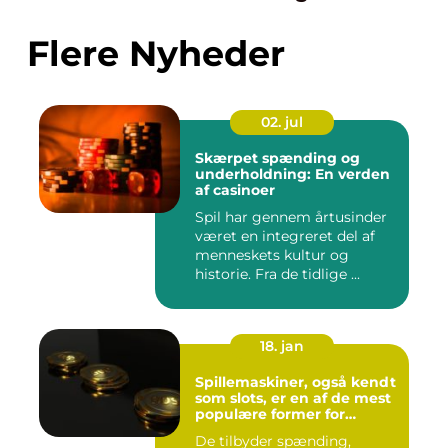
Flere Nyheder
02. jul
Skærpet spænding og
underholdning: En verden
af casinoer
Spil har gennem årtusinder
været en integreret del af
menneskets kultur og
historie. Fra de tidlige ...
18. jan
Spillemaskiner, også kendt
som slots, er en af de mest
populære former for
casinospil
De tilbyder spænding,