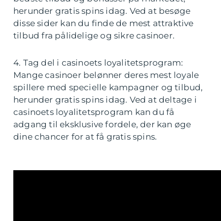
herunder gratis spins idag. Ved at besøge
disse sider kan du finde de mest attraktive
tilbud fra pålidelige og sikre casinoer.
4. Tag del i casinoets loyalitetsprogram:
Mange casinoer belønner deres mest loyale
spillere med specielle kampagner og tilbud,
herunder gratis spins idag. Ved at deltage i
casinoets loyalitetsprogram kan du få
adgang til eksklusive fordele, der kan øge
dine chancer for at få gratis spins.