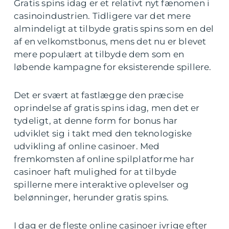
Gratis spins idag er et relativt nyt fænomen i
casinoindustrien. Tidligere var det mere
almindeligt at tilbyde gratis spins som en del
af en velkomstbonus, mens det nu er blevet
mere populært at tilbyde dem som en
løbende kampagne for eksisterende spillere.
Det er svært at fastlægge den præcise
oprindelse af gratis spins idag, men det er
tydeligt, at denne form for bonus har
udviklet sig i takt med den teknologiske
udvikling af online casinoer. Med
fremkomsten af online spilplatforme har
casinoer haft mulighed for at tilbyde
spillerne mere interaktive oplevelser og
belønninger, herunder gratis spins.
I dag er de fleste online casinoer ivrige efter