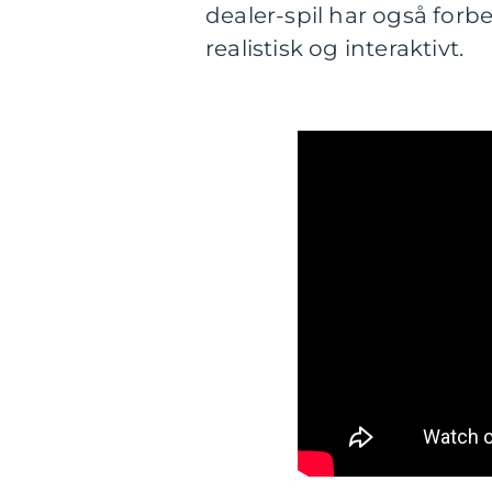
dealer-spil har også forb
realistisk og interaktivt.