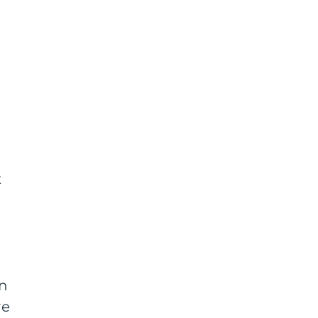
t
en
ve