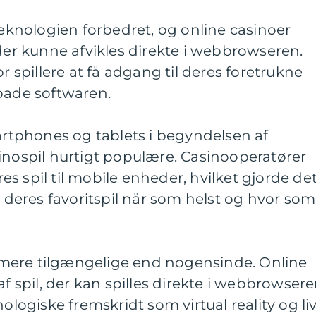
 teknologien forbedret, og online casinoer
 der kunne afvikles direkte i webbrowseren.
or spillere at få adgang til deres foretrukne
loade softwaren.
tphones og tablets i begyndelsen af
inospil hurtigt populære. Casinooperatører
s spil til mobile enheder, hvilket gjorde de
e deres favoritspil når som helst og hvor som
ne mere tilgængelige end nogensinde. Online
af spil, der kan spilles direkte i webbrowser
nologiske fremskridt som virtual reality og li