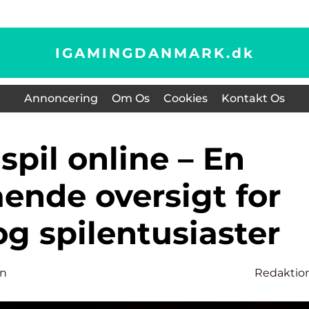
IGAMINGDANMARK.
dk
Annoncering
Om Os
Cookies
Kontakt Os
ende oversigt for
og spilentusiaster
en
Redaktio