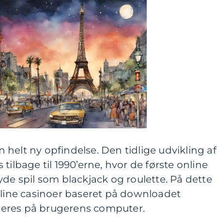
en helt ny opfindelse. Den tidlige udvikling af
tilbage til 1990’erne, hvor de første online
yde spil som blackjack og roulette. På dette
nline casinoer baseret på downloadet
alleres på brugerens computer.