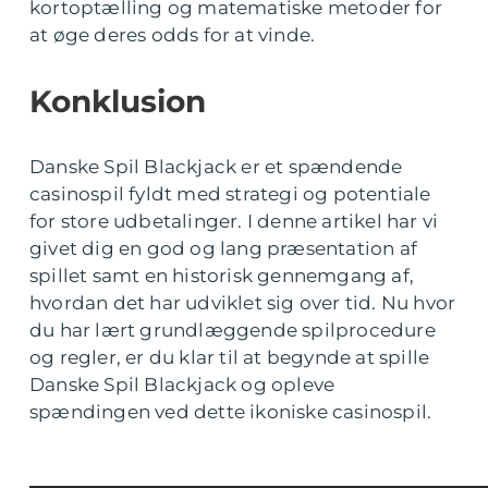
kortoptælling og matematiske metoder for
at øge deres odds for at vinde.
Konklusion
Danske Spil Blackjack er et spændende
casinospil fyldt med strategi og potentiale
for store udbetalinger. I denne artikel har vi
givet dig en god og lang præsentation af
spillet samt en historisk gennemgang af,
hvordan det har udviklet sig over tid. Nu hvor
du har lært grundlæggende spilprocedure
og regler, er du klar til at begynde at spille
Danske Spil Blackjack og opleve
spændingen ved dette ikoniske casinospil.