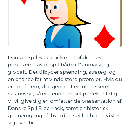
Danske Spil Blackjack er et af de mest
populære casinospil både i Danmark og
globalt. Det tilbyder spænding, strategi og
en chance for at vinde store præmier. Hvis du
er en af dem, der generelt er interesseret i
casinospil, så er denne artikel perfekt til dig.
Vi vil give dig en omfattende præsentation af
Danske Spil Blackjack, samt en historisk
gennemgang af, hvordan spillet har udviklet
sig over tid.