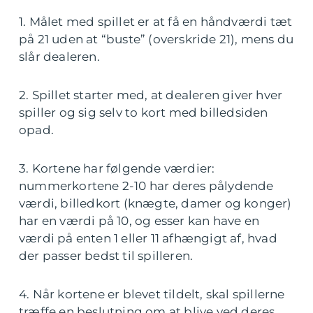
1. Målet med spillet er at få en håndværdi tæt
på 21 uden at “buste” (overskride 21), mens du
slår dealeren.
2. Spillet starter med, at dealeren giver hver
spiller og sig selv to kort med billedsiden
opad.
3. Kortene har følgende værdier:
nummerkortene 2-10 har deres pålydende
værdi, billedkort (knægte, damer og konger)
har en værdi på 10, og esser kan have en
værdi på enten 1 eller 11 afhængigt af, hvad
der passer bedst til spilleren.
4. Når kortene er blevet tildelt, skal spillerne
træffe en beslutning om at blive ved deres