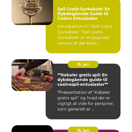
Spil Gratis Syvkabale: En
Dybdegående Guide til
Casino Entusiaster
Introduktion til "Spil Gratis
Syvkabale" "Spil Gratis
Syvkabale" er en populær
version af det klass...
15. jan
**Kabaler gratis spil: En
dybdegående guide til
casinospil-entusiaster**
*Præsentation af "Kabaler
gratis spil" og hvad der er
vigtigt at vide for personer,
som generelt er ...
15. jan