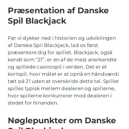
Præsentation af Danske
Spil Blackjack
Før vi dykker ned i historien og udviklingen
af Danske Spil Blackjack, lad os først
præsentere dig for spillet. Blackjack, også
kendt som “21”, er en af de mest anerkendte
og spillede casinospil i verden. Det er et
kortspil, hvor målet er at opnå en håndværdi
tæt på 21 uden at overskride dette tal. Spillet
spilles typisk mellem dealeren og spillerne,
hvor spillerne konkurrerer mod dealeren i
stedet for hinanden.
Nøglepunkter om Danske