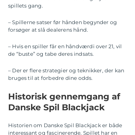
spillets gang.
– Spillerne satser før hånden begynder og
forsøger at slå dealerens hånd.
– Hvis en spiller får en håndværdi over 21, vil
de “buste” og tabe deres indsats.
– Der er flere strategier og teknikker, der kan
bruges til at forbedre dine odds.
Historisk gennemgang af
Danske Spil Blackjack
Historien om Danske Spil Blackjack er både
interessant og fascinerende. Spillet har en