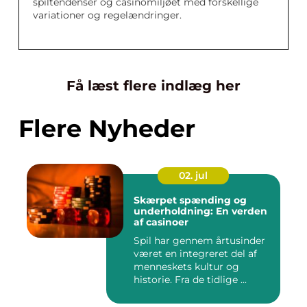
spiltendenser og casinomiljøet med forskellige
variationer og regelændringer.
Få læst flere indlæg her
Flere Nyheder
02. jul
Skærpet spænding og
underholdning: En verden
af casinoer
Spil har gennem årtusinder
været en integreret del af
menneskets kultur og
historie. Fra de tidlige ...