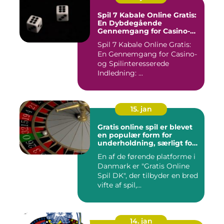
Spil 7 Kabale Online Gratis:
En Dybdegående
Gennemgang for Casino-
og Spilinteresserede
Spil 7 Kabale Online Gratis:
En Gennemgang for Casino-
og Spilinteresserede
Indledning: ...
15. jan
Gratis online spil er blevet
en populær form for
underholdning, særligt for
personer med interesse for
En af de førende platforme i
casino spil
Danmark er "Gratis Online
Spil DK", der tilbyder en bred
vifte af spil,...
14. jan