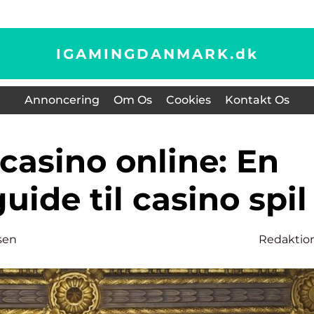
IGAMINGDANMARK.
dk
Annoncering
Om Os
Cookies
Kontakt Os
ide til casino spil
sen
Redaktio