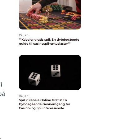
15. jan
**Kabaler gratis spil: En dybdegående
guide til casinospil-entusiaster**
i
på
15. jan
Spil 7 Kabale Online Gratis: En
Dybdegående Gennemgang for
Casino- og Spilinteresserede