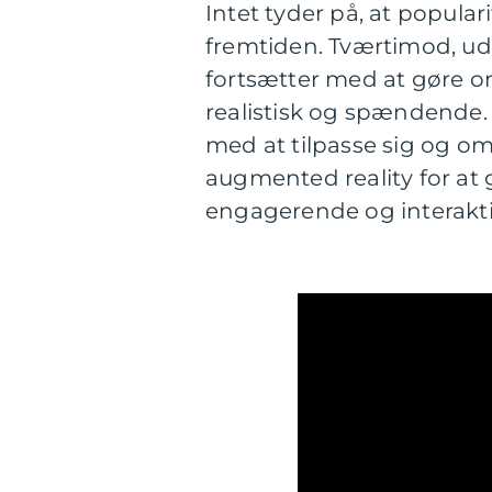
Intet tyder på, at populari
fremtiden. Tværtimod, udv
fortsætter med at gøre o
realistisk og spændende. 
med at tilpasse sig og om
augmented reality for at
engagerende og interakti