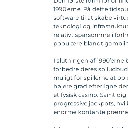
Den første form for onlin
1990’erne. På dette tids
software til at skabe virt
teknologi og infrastruktur
relativt sparsomme i forho
populære blandt gamblin
I slutningen af 1990’erne
forbedre deres spiludbud,
muligt for spillerne at o
højere grad efterligne de
et fysisk casino. Samtidi
progressive jackpots, hvil
enorme kontante præmier