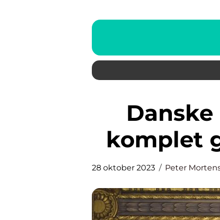
Danske casino online: En
komplet gu
28 oktober 2023
Peter Morten