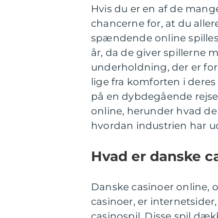
Hvis du er en af de mange,
chancerne for, at du alle
spændende online spillest
år, da de giver spillerne
underholdning, der er for
lige fra komforten i deres
på en dybdegående rejse
online, herunder hvad der 
hvordan industrien har udv
Hvad er danske ca
Danske casinoer online, o
casinoer, er internetsider
casinospil. Disse spil dæk