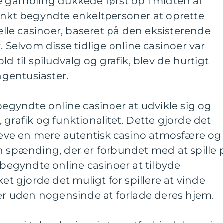
e gambling dukkede først op i midten af
punkt begyndte enkeltpersoner at oprette
uelle casinoer, baseret på den eksisterende
. Selvom disse tidlige online casinoer var
ld til spiludvalg og grafik, blev de hurtigt
gentusiaster.
 begyndte online casinoer at udvikle sig og
 grafik og funktionalitet. Dette gjorde det
pleve en mere autentisk casino atmosfære og 
n spænding, der er forbundet med at spille 
g begyndte online casinoer at tilbyde
ket gjorde det muligt for spillere at vinde
 uden nogensinde at forlade deres hjem.