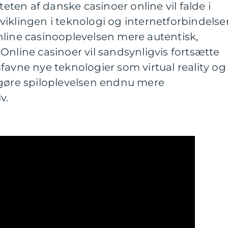
teten af danske casinoer online vil falde i
iklingen i teknologi og internetforbindelse
nline casinooplevelsen mere autentisk,
Online casinoer vil sandsynligvis fortsætte
favne nye teknologier som virtual reality og
 gøre spiloplevelsen endnu mere
v.