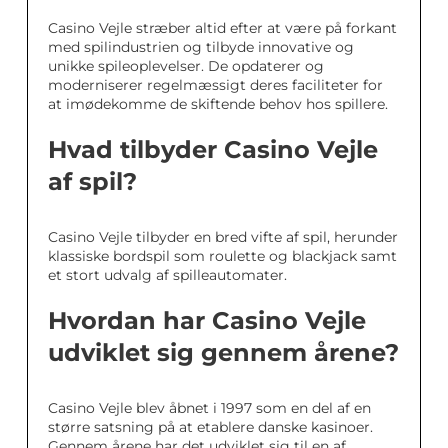
Casino Vejle stræber altid efter at være på forkant
med spilindustrien og tilbyde innovative og
unikke spileoplevelser. De opdaterer og
moderniserer regelmæssigt deres faciliteter for
at imødekomme de skiftende behov hos spillere.
Hvad tilbyder Casino Vejle
af spil?
Casino Vejle tilbyder en bred vifte af spil, herunder
klassiske bordspil som roulette og blackjack samt
et stort udvalg af spilleautomater.
Hvordan har Casino Vejle
udviklet sig gennem årene?
Casino Vejle blev åbnet i 1997 som en del af en
større satsning på at etablere danske kasinoer.
Gennem årene har det udviklet sig til en af