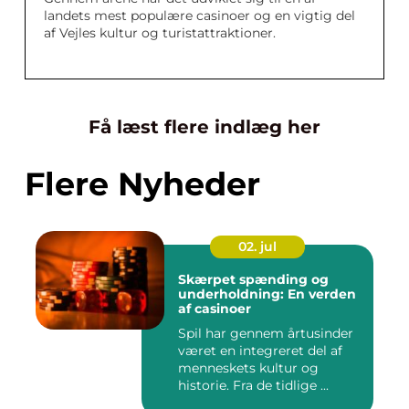
landets mest populære casinoer og en vigtig del
af Vejles kultur og turistattraktioner.
Få læst flere indlæg her
Flere Nyheder
02. jul
Skærpet spænding og
underholdning: En verden
af casinoer
Spil har gennem årtusinder
været en integreret del af
menneskets kultur og
historie. Fra de tidlige ...