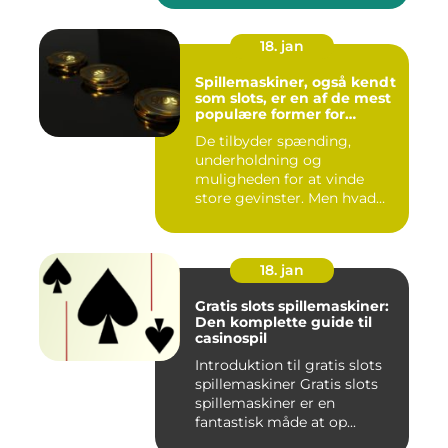
18. jan
Spillemaskiner, også kendt
som slots, er en af de mest
populære former for
casinospil
De tilbyder spænding,
underholdning og
muligheden for at vinde
store gevinster. Men hvad
med at spil...
18. jan
Gratis slots spillemaskiner:
Den komplette guide til
casinospil
Introduktion til gratis slots
spillemaskiner Gratis slots
spillemaskiner er en
fantastisk måde at op...