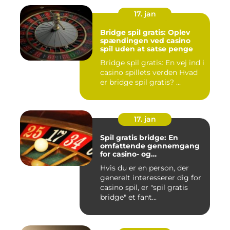
17. jan
Bridge spil gratis: Oplev
spændingen ved casino
spil uden at satse penge
Bridge spil gratis: En vej ind i
casino spillets verden Hvad
er bridge spil gratis? ...
17. jan
Spil gratis bridge: En
omfattende gennemgang
for casino- og
spilentusiaster
Hvis du er en person, der
generelt interesserer dig for
casino spil, er "spil gratis
bridge" et fant...