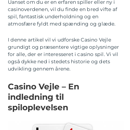
Uanset om du er en erfaren spiller eller ny i
casinoverdenen, vil du finde en bred vifte af
spil, fantastisk underholdning og en
atmosfære fyldt med spænding og glæde.
I denne artikel vil vi udforske Casino Vejle
grundigt og præsentere vigtige oplysninger
for alle, der er interesseret i casino spil. Vi vil
også dykke ned i stedets historie og dets
udvikling gennem årene.
Casino Vejle – En
indledning til
spiloplevelsen