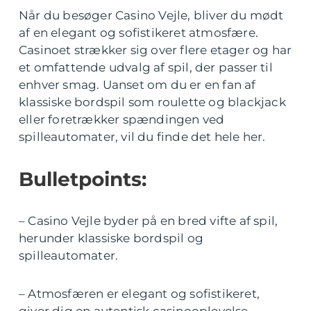
Når du besøger Casino Vejle, bliver du mødt
af en elegant og sofistikeret atmosfære.
Casinoet strækker sig over flere etager og har
et omfattende udvalg af spil, der passer til
enhver smag. Uanset om du er en fan af
klassiske bordspil som roulette og blackjack
eller foretrækker spændingen ved
spilleautomater, vil du finde det hele her.
Bulletpoints:
– Casino Vejle byder på en bred vifte af spil,
herunder klassiske bordspil og
spilleautomater.
– Atmosfæren er elegant og sofistikeret,
giver dig en autentisk casinooplevelse.