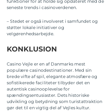
funktioner for at holde sig opdateret med de
seneste trends i casinoverdenen.
– Stedet er også involveret i samfundet og
støtter lokale initiativer og
velgørenhedsarbejde.
KONKLUSION
Casino Vejle er en af Danmarks mest
populære casinodestinationer. Med sin
brede vifte af spil, elegante atmosfære og
sofistikerede faciliteter tilbyder det en
autentisk casinooplevelse for
spændingsentusiaster. Dets historiske
udvikling og betydning som turistattraktion
gør det til en vigtig del af Vejles kultur.