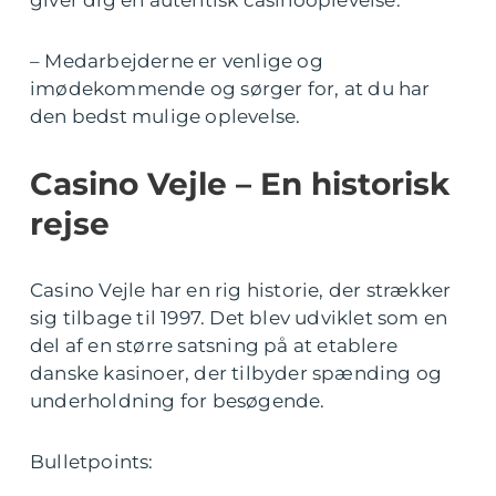
– Medarbejderne er venlige og
imødekommende og sørger for, at du har
den bedst mulige oplevelse.
Casino Vejle – En historisk
rejse
Casino Vejle har en rig historie, der strækker
sig tilbage til 1997. Det blev udviklet som en
del af en større satsning på at etablere
danske kasinoer, der tilbyder spænding og
underholdning for besøgende.
Bulletpoints: