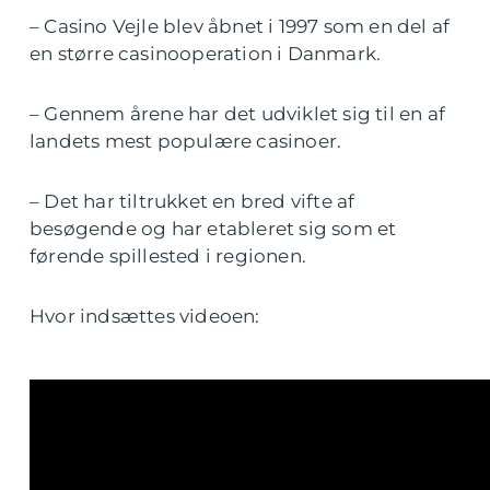
– Casino Vejle blev åbnet i 1997 som en del af
en større casinooperation i Danmark.
– Gennem årene har det udviklet sig til en af
landets mest populære casinoer.
– Det har tiltrukket en bred vifte af
besøgende og har etableret sig som et
førende spillested i regionen.
Hvor indsættes videoen: