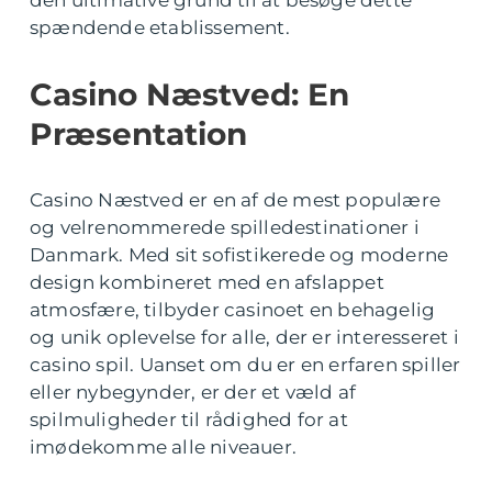
den ultimative grund til at besøge dette
spændende etablissement.
Casino Næstved: En
Præsentation
Casino Næstved er en af de mest populære
og velrenommerede spilledestinationer i
Danmark. Med sit sofistikerede og moderne
design kombineret med en afslappet
atmosfære, tilbyder casinoet en behagelig
og unik oplevelse for alle, der er interesseret i
casino spil. Uanset om du er en erfaren spiller
eller nybegynder, er der et væld af
spilmuligheder til rådighed for at
imødekomme alle niveauer.