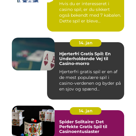
Hvis du er interesseret i
casino spil, er du sikkert
også bekendt med 7 kabalen.
Dette spil er bleve...
14. jan
Hjerterfri Gratis Spil: En
Underholdende Vej til
Casino-morro
Hjerterfri gratis spil er en af
de mest populære spil i
casino-verdenen og byder på
en sjov og spænd...
14. jan
Spider Solitaire: Det
Perfekte Gratis Spil til
Casinoentusiaster