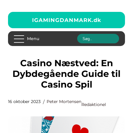
IGAMINGDANMARK.
dk
Menu
Casino Næstved: En
Dybdegående Guide til
Casino Spil
16 oktober 2023
Peter Mortensen
Redaktionel