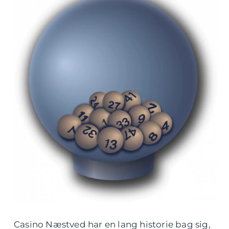
Casino Næstved har en lang historie bag sig,