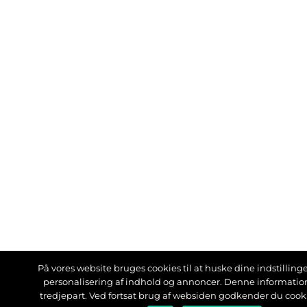
På vores website bruges cookies til at huske dine indstillinger
personalisering af indhold og annoncer. Denne informati
tredjepart. Ved fortsat brug af websiden godkender du cook