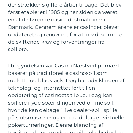
der strækker sig flere årtier tilbage. Det blev
først etableret i 1985 og har siden da været
en af de førende casinodestinationer i
Danmark. Gennem årene er casinoet blevet
opdateret og renoveret for at imødekomme
de skiftende krav og forventninger fra
spillere.
I begyndelsen var Casino Næstved primært
baseret på traditionelle casinospil som
roulette og blackjack. Dog har udviklingen af
teknologi og internettet ført til en
opdatering af casinoets tilbud. I dag kan
spillere nyde spændingen ved online spil,
hvor de kan deltage i live dealer-spil, spille
på slotsmaskiner og endda deltage i virtuelle
pokerturneringer. Denne blanding af
traditionelle og moderne spilmuligheder har