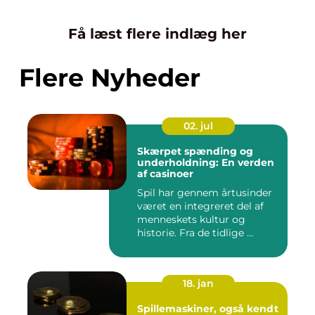
Få læst flere indlæg her
Flere Nyheder
02. jul
Skærpet spænding og
underholdning: En verden
af casinoer
Spil har gennem årtusinder
været en integreret del af
menneskets kultur og
historie. Fra de tidlige ...
18. jan
Spillemaskiner, også kendt