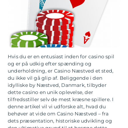
Hvis du er en entusiast inden for casino spil
og er på udkig efter spænding og
underholdning, er Casino Næstved et sted,
du ikke vil gå glip af. Beliggende i den
idylliske by Næstved, Danmark, tilbyder
dette casino en unik oplevelse, der
tilfredsstiller selv de mest kræsne spillere. I
denne artikel vil vi udforske alt, hvad du
behøver at vide om Casino Næstved – fra
dets præsentation, historiske udvikling og