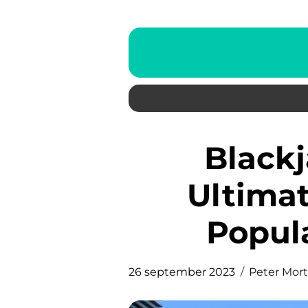
Blackjack Online: Din
Ultimat
Popul
26 september 2023
Peter Mor