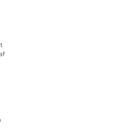
t
af
n