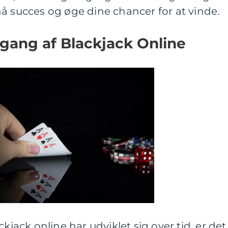
å succes og øge dine chancer for at vinde.
gang af Blackjack Online
kjack online har udviklet sig over tid, er det