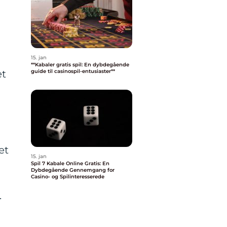
15. jan
**Kabaler gratis spil: En dybdegående
guide til casinospil-entusiaster**
et
et
15. jan
Spil 7 Kabale Online Gratis: En
Dybdegående Gennemgang for
Casino- og Spilinteresserede
.