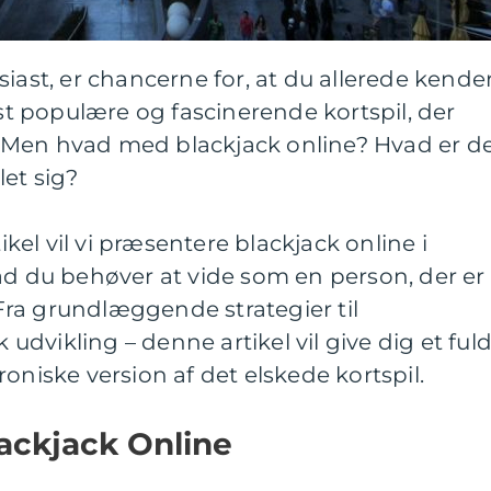
iast, er chancerne for, at du allerede kende
est populære og fascinerende kortspil, der
Men hvad med blackjack online? Hvad er de
et sig?
el vil vi præsentere blackjack online i
ad du behøver at vide som en person, der er
. Fra grundlæggende strategier til
k udvikling – denne artikel vil give dig et fuld
oniske version af det elskede kortspil.
lackjack Online