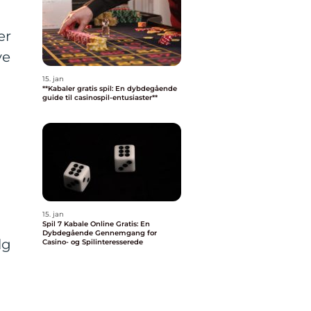
er
ve
15. jan
**Kabaler gratis spil: En dybdegående
guide til casinospil-entusiaster**
15. jan
Spil 7 Kabale Online Gratis: En
Dybdegående Gennemgang for
lg
Casino- og Spilinteresserede