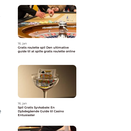
t
16. jan
Gratis roulette spil Den ultimative
guide til at spille gratis roulette online
16. jan
Spil Gratis Syvkabale: En
e
Dybdegående Guide til Casino
Entusiaster