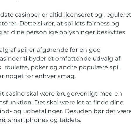
dste casinoer er altid licenseret og regulere
orer. Dette sikrer, at spillets fairness og
 at dine personlige oplysninger beskyttes.
alg af spil er afgørende for en god
asinoer tilbyder et omfattende udvalg af
k, roulette, poker og andre populære spil.
 er noget for enhver smag.
dt casino skal være brugervenligt med en
nsfunktion. Det skal være let at finde dine
e ind- og udbetalinger. Desuden bør det vær
re, smartphones og tablets.