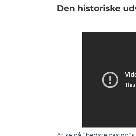
Den historiske ud
At se på “bedste casino”s 