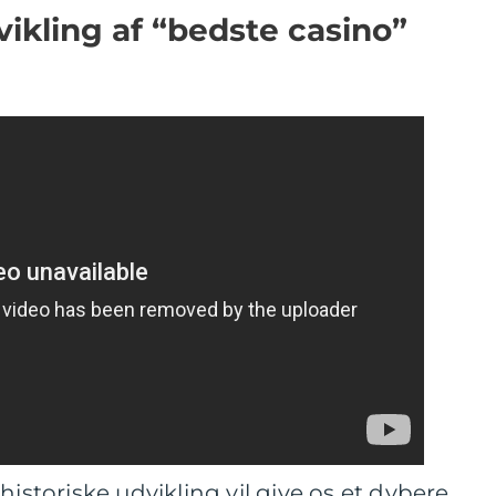
vikling af “bedste casino”
historiske udvikling vil give os et dybere