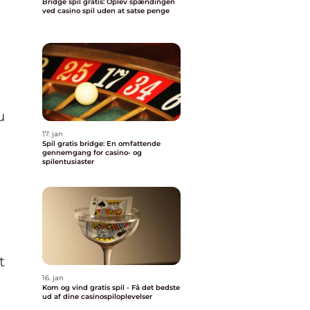
Bridge spil gratis: Oplev spændingen
ved casino spil uden at satse penge
u
17. jan
Spil gratis bridge: En omfattende
gennemgang for casino- og
spilentusiaster
t
16. jan
Kom og vind gratis spil - Få det bedste
ud af dine casinospiloplevelser