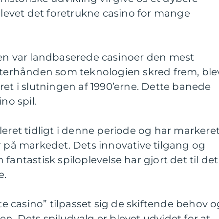
 blevet det foretrukne casino for mange
hen var landbaserede casinoer den mest
Efterhånden som teknologien skred frem, ble
ret i slutningen af 1990’erne. Dette banede
no spil.
leret tidligt i denne periode og har markere
r på markedet. Dets innovative tilgang og
fantastisk spiloplevelse har gjort det til det
e.
 casino” tilpasset sig de skiftende behov o
n. Dets spiludvalg er blevet udvidet for at