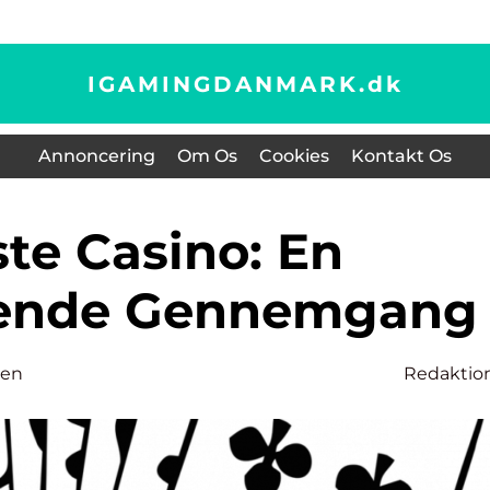
IGAMINGDANMARK.
dk
Annoncering
Om Os
Cookies
Kontakt Os
ende Gennemgang
sen
Redaktio