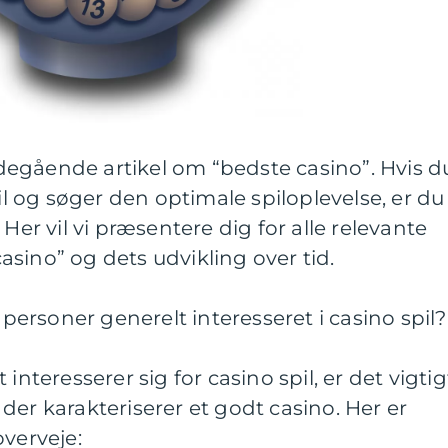
egående artikel om “bedste casino”. Hvis d
pil og søger den optimale spiloplevelse, er du
 Her vil vi præsentere dig for alle relevante
sino” og dets udvikling over tid.
r personer generelt interesseret i casino spil?
interesserer sig for casino spil, er det vigtig
der karakteriserer et godt casino. Her er
overveje: