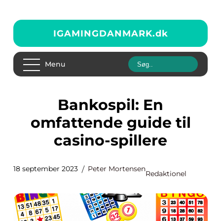
IGAMINGDANMARK.
dk
Menu
Bankospil: En
omfattende guide til
casino-spillere
18 september 2023
Peter Mortensen
Redaktionel