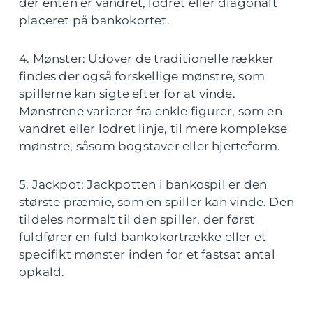
der enten er vandret, lodret eller diagonalt
placeret på bankokortet.
4. Mønster: Udover de traditionelle rækker
findes der også forskellige mønstre, som
spillerne kan sigte efter for at vinde.
Mønstrene varierer fra enkle figurer, som en
vandret eller lodret linje, til mere komplekse
mønstre, såsom bogstaver eller hjerteform.
5. Jackpot: Jackpotten i bankospil er den
største præmie, som en spiller kan vinde. Den
tildeles normalt til den spiller, der først
fuldfører en fuld bankokortrække eller et
specifikt mønster inden for et fastsat antal
opkald.