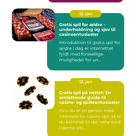
12. jan
Gratis spil for ældre -
underholdning og sjov til
casinoentusiaster
Introduktion til gratis spil for
ældre I dag er internettet
fyldt med forskellige
muligheder for un...
12. jan
Gratis spil på nettet: En
omfattende guide til
casino- og spilleentusiaster
Hvis du er en person med
interesse for casino spil, så er
du kommet til det rette sted!
I denne arti...