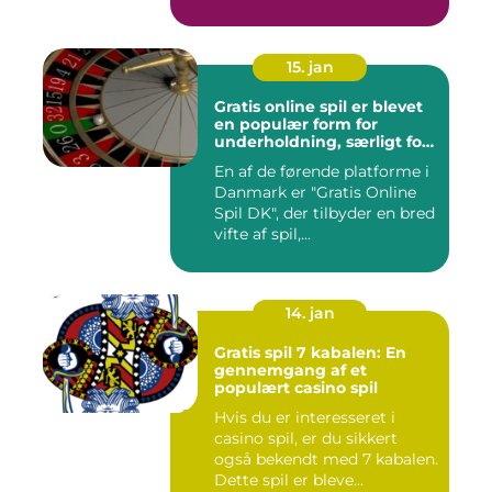
15. jan
Gratis online spil er blevet
en populær form for
underholdning, særligt for
personer med interesse for
En af de førende platforme i
casino spil
Danmark er "Gratis Online
Spil DK", der tilbyder en bred
vifte af spil,...
14. jan
Gratis spil 7 kabalen: En
gennemgang af et
populært casino spil
Hvis du er interesseret i
casino spil, er du sikkert
også bekendt med 7 kabalen.
Dette spil er bleve...